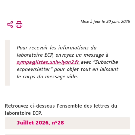
Vous
Mise à jour le 30 janv. 2026
Accueil
êtes
ici :
Actualités
Lettre
Pour recevoir les informations du
d'info du
laboratoire ECP, envoyez un message à
labo
sympa@listes.univ-lyon2.fr
avec
"Subscribe
ecpnewsletter"
pour objet tout en laissant
le corps du message vide.
Retrouvez ci-dessous l'ensemble des lettres du
laboratoire ECP.
Juillet 2026, n°28