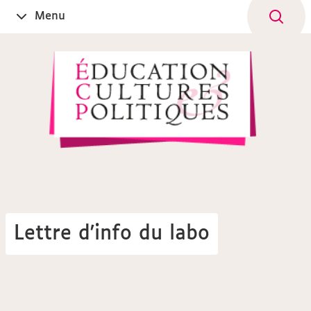
Aller
Navigation
Accès
Connexion
Menu
Ouvrir
au
directs
le
contenu
Lettre d'info du labo