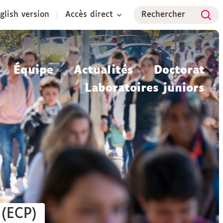
glish version
Accès direct
Rechercher
Équipe
Actualités
Doctorat
Laboratoires juniors
 (ECP)