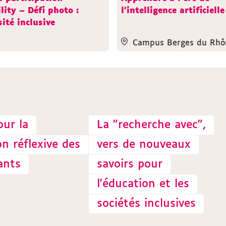
lity – Défi photo :
l'intelligence artificielle
ité inclusive
Campus Berges du Rhô
our la
La "recherche avec",
n réflexive des
vers de nouveaux
ants
savoirs pour
l'éducation et les
sociétés inclusives