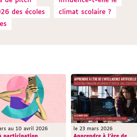
s de pitch
influence-t-elle le
026 des écoles
climat scolaire ?
es
rs au 10 avril 2026
le 23 mars 2026
à participation
Apprendre à l'ère de