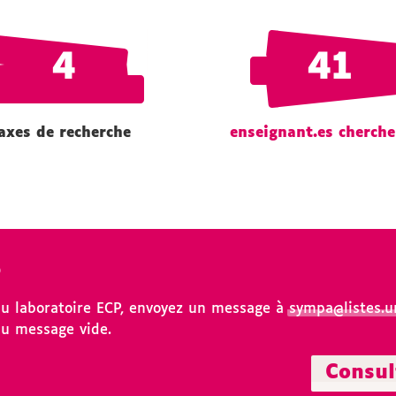
4
41
axes de recherche
enseignant.es cherche
o
du laboratoire ECP, envoyez un message à
sympa@listes.un
 du message vide.
Consul