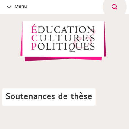
Aller
Navigation
Accès
Connexion
Menu
Ouvrir
au
directs
le
contenu
Soutenances de thèse