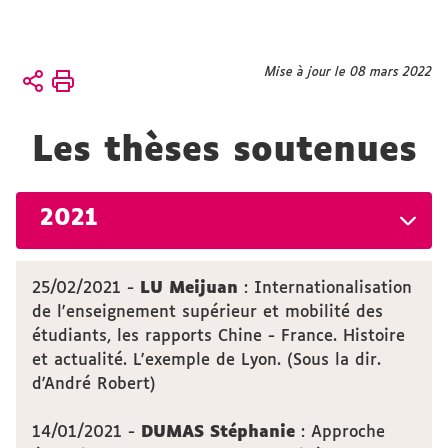
Vous
Mise à jour le 08 mars 2022
Accueil
êtes
Actualités
ici :
Les thèses soutenues
Soutenances
de thèses
2021
25/02/2021 -
LU Meijuan
: Internationalisation
de l'enseignement supérieur et mobilité des
étudiants, les rapports Chine - France. Histoire
et actualité. L'exemple de Lyon. (Sous la dir.
d'André Robert)
14/01/2021 -
DUMAS Stéphanie
: Approche