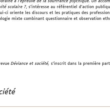
oraine à l’épreuve de la souffrance psychique. Un acco
ité scolaire ?
, s’intéresse au référentiel d'action publi
ui-ci oriente les discours et les pratiques des profession
logie mixte combinant questionnaire et observation eth
 revue
Déviance et société,
s’inscrit dans la première par
ciété