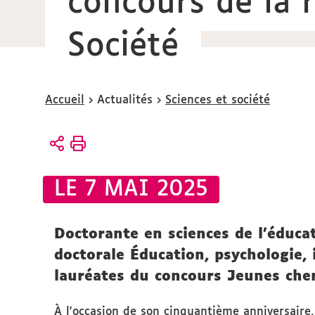
concours de la 
Société
Vous
Accueil
Actualités
Sciences et société
êtes
ici :
LE 7 MAI 2025
Doctorante en sciences de l'éducat
doctorale Éducation, psychologie,
lauréates du concours Jeunes cher
À l'occasion de son cinquantième anniversaire, 