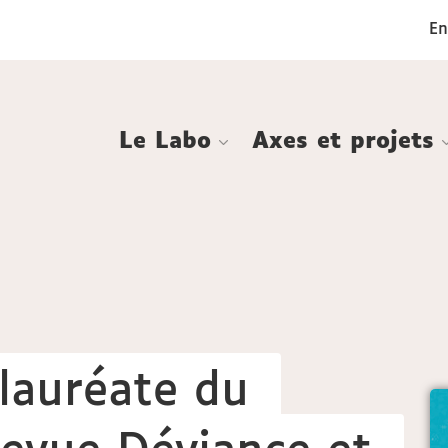
Aller
Navigation
Accès
Connexion
En
au
directs
contenu
Le Labo
Axes et projets
 lauréate du