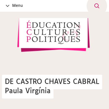
Aller
Navigation
Accès
Connexion
Menu
Ouvrir
au
directs
le
contenu
DE CASTRO CHAVES CABRAL
Paula Virgínia