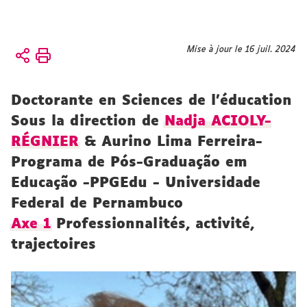
Vous
Mise à jour le 16 juil. 2024
Accueil
êtes
Équipe
ici :
Doctorante en Sciences de l’éducation
Doctorant.es
Sous la direction de
Nadja ACIOLY-
RÉGNIER
& Aurino Lima Ferreira-
Programa de Pós-Graduação em
Educação -PPGEdu - Universidade
Federal de Pernambuco
Axe 1
Professionnalités, activité,
trajectoires