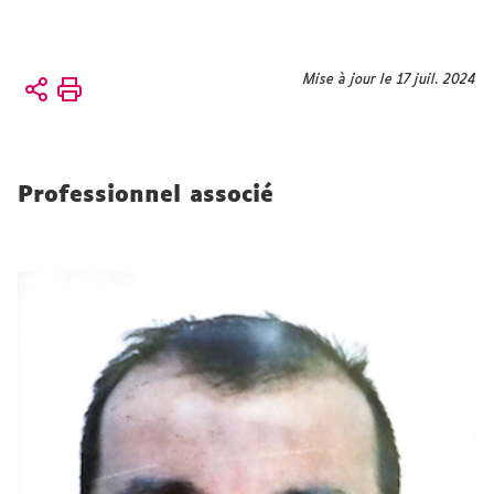
Vous
Mise à jour le 17 juil. 2024
Accueil
êtes
Équipe
ici :
Professionel.les
associé.es
Professionnel associé