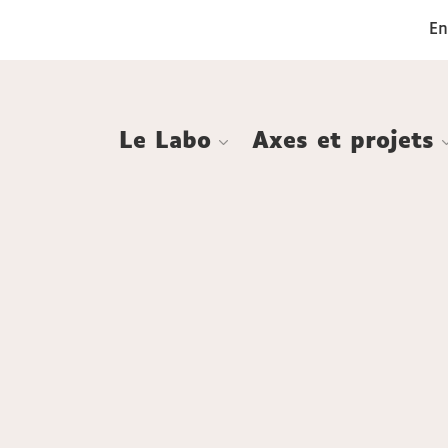
Aller
Navigation
Accès
Connexion
En
au
directs
contenu
Le Labo
Axes et projets