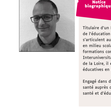
Notice
Notice
biographiqu
biographiqu
Titulaire d’un
de l'éducation
s’articulent a
en milieu scol
formations co
Interuniversit
de la Loire, i
éducatives en 
Engagé dans de
santé auprès d
santé et d’éd