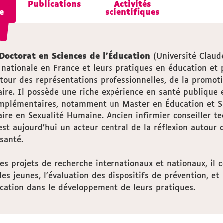
Publications
Publications
Activités
Activités
e
e
scientifiques
scientifiques
Doctorat en Sciences de l’Éducation
(Université Claude
 nationale en France et leurs pratiques en éducation et 
utour des représentations professionnelles, de la promoti
aire. Il possède une riche expérience en santé publique 
mplémentaires, notamment un Master en Éducation et Sa
aire en Sexualité Humaine. Ancien infirmier conseiller 
l est aujourd’hui un acteur central de la réflexion autour 
santé.
s projets de recherche internationaux et nationaux, il 
es jeunes, l'évaluation des dispositifs de prévention, 
ucation dans le développement de leurs pratiques.