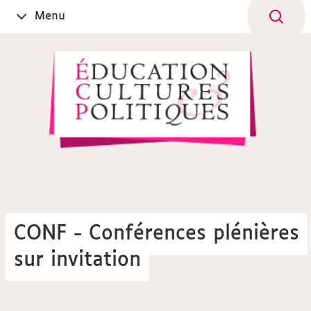
Aller
Navigation
Accès
Connexion
Menu
Ouvrir
au
directs
le
contenu
CONF - Conférences plénières
sur invitation