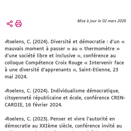
Vous
Mise à jour le 02 mars 2026
Accueil
êtes
Équipe
ici :
•Roelens, C. (2024). Diversité et démocratie : d’un «
Enseignant.es
mauvais moment à passer » au « thermomètre »
chercheur.es
d’une société libre et inclusive », conférence au
colloque Compétence Croix Rouge « Intervenir face
à une diversité d’apprenants », Saint-Etienne, 23
mai 2024.
•Roelens, C. (2024). Individualisme démocratique,
citoyenneté républicaine et école, conférence CREN-
CARDIE, 16 février 2024.
•Roelens, C. (2023). Penser et vivre l’autorité en
démocratie au XXIème siècle, conférence invité au