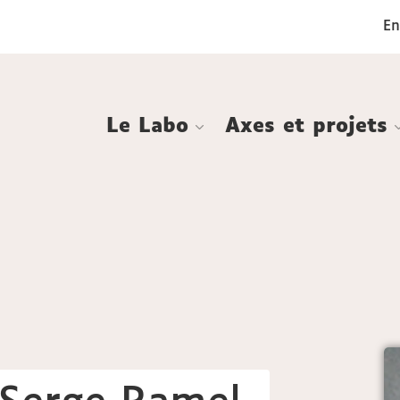
Aller
Navigation
Accès
Connexion
En
au
directs
contenu
Le Labo
Axes et projets