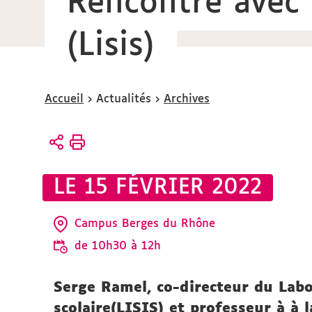
Rencontre avec
(Lisis)
Vous
Accueil
Actualités
Archives
êtes
ici :
LE 15 FÉVRIER 2022
Campus Berges du Rhône
de 10h30 à 12h
Serge Ramel, co-directeur du Labor
scolaire(LISIS) et professeur à à 