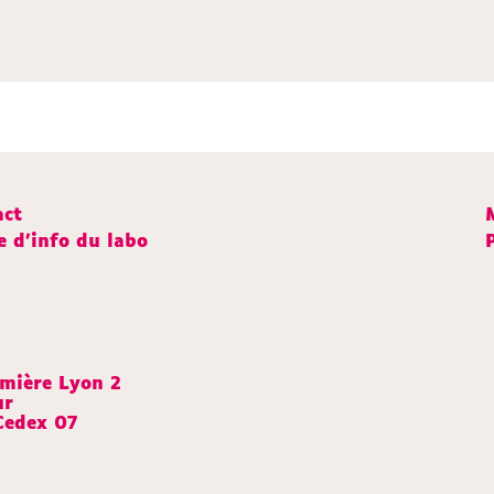
act
e d'info du labo
umière Lyon 2
ur
Cedex 07