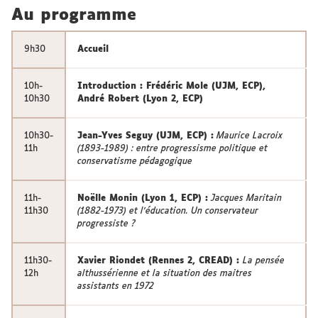
Au programme
9h30
Accueil
10h-
Introduction : Frédéric Mole (UJM, ECP),
10h30
André Robert (Lyon 2, ECP)
10h30-
Jean-Yves Seguy (UJM, ECP) :
Maurice Lacroix
11h
(1893-1989) : entre progressisme politique et
conservatisme pédagogique
11h-
Noëlle Monin (Lyon 1, ECP) :
Jacques Maritain
11h30
(1882-1973) et l’éducation. Un conservateur
progressiste ?
11h30-
Xavier Riondet (Rennes 2, CREAD) :
La pensée
12h
althussérienne et la situation des maitres
assistants en 1972