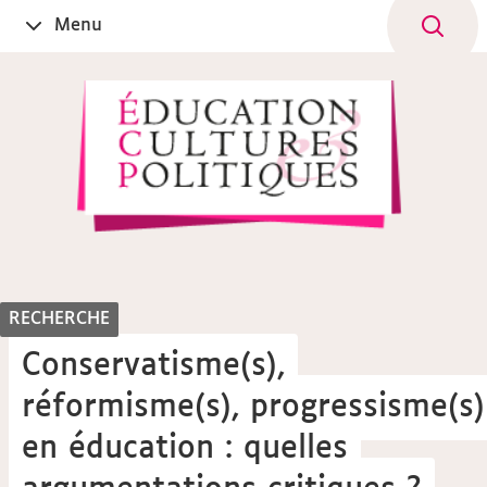
Aller
Navigation
Accès
Connexion
Menu
Ouvrir
au
directs
le
contenu
RECHERCHE
Conservatisme(s),
réformisme(s), progressisme(s)
en éducation : quelles