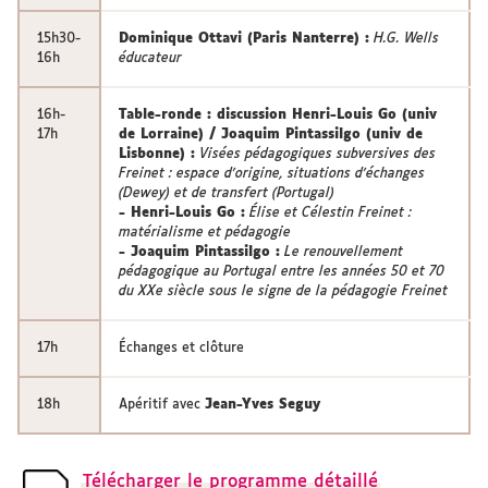
15h30-
Dominique Ottavi (Paris Nanterre) :
H.G. Wells
16h
éducateur
16h-
Table-ronde : discussion Henri-Louis Go (univ
17h
de Lorraine) / Joaquim Pintassilgo (univ de
Lisbonne) :
Visées pédagogiques subversives des
Freinet : espace d’origine, situations d'échanges
(Dewey) et de transfert (Portugal)
- Henri-Louis Go :
Élise et Célestin Freinet :
matérialisme et pédagogie
- Joaquim Pintassilgo :
Le renouvellement
pédagogique au Portugal entre les années 50 et 70
du XXe siècle sous le signe de la pédagogie Freinet
17h
Échanges et clôture
18h
Apéritif avec
Jean-Yves Seguy
Télécharger le programme détaillé