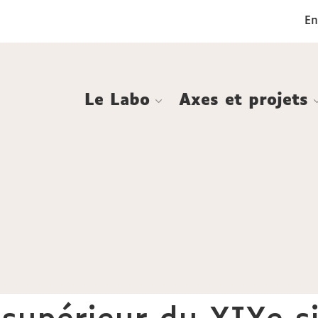
Aller
Navigation
Accès
Connexion
En
au
directs
contenu
Le Labo
Axes et projets