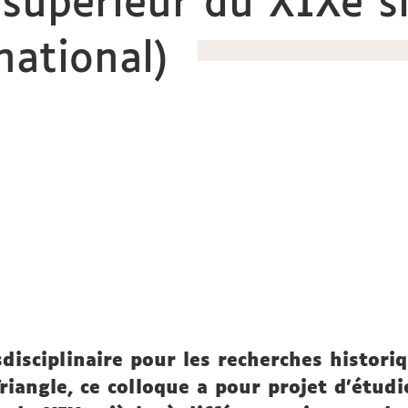
supérieur du XIXe si
national)
nsdisciplinaire pour les recherches histor
riangle, ce colloque a pour projet d’étud