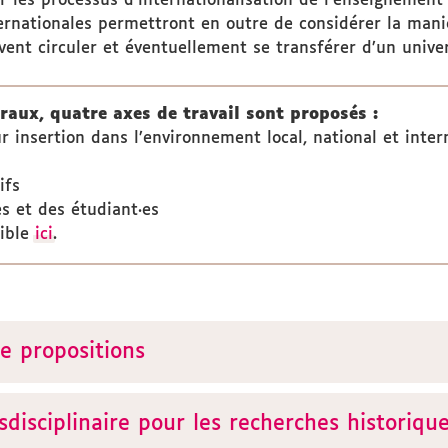
r les processus d’internationalisation de l’enseignement
ernationales permettront en outre de considérer la mani
uvent circuler et éventuellement se transférer d’un univer
aux, quatre axes de travail sont proposés :
r insertion dans l’environnement local, national et inter
ifs
es et des étudiant·es
nible
ici
.
e propositions
nsdisciplinaire pour les recherches historiqu