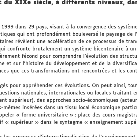
 du XIXe siècle, à différents niveaux, da
 1999 dans 29 pays, visant à la convergence des systèm
atiques qui ont profondément bouleversé le paysage de 
ntaires révèlent une accélération de ce processus de tra
 qui confronte brutalement un système bicentenaire à u
ièrement fécond pour comprendre l’évolution des structur
me et sur l’histoire du développement et de la diversific
nces que ces transformations ont rencontrées et les cont
agés pour appréhender ces évolutions. On peut ainsi, to
uestions nationales, internationales ou locales traitant 
ent supérieur), des approches socio-économiques (acteurs
les-mêmes insérées dans un tissu local économique parti
appeler « forme universitaire » : place des cours magist
ectif « supérieur » dans le syntagme « enseignement supé